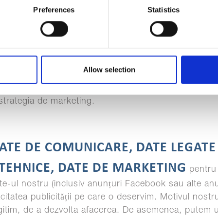
Preferences
Statistics
NG
– includ date despre preferințele dumneavoastră
oștri și preferințele dumneavoastră de comunicare. Noi
cipați la promoțiile noastre, cum ar fi concursuri si o
levante pentru site și pentru a măsura sau a înțelege 
Allow selection
entru această procesare este interesul nostru legitim,
i utilizează produsele/serviciile noastre, pentru a le 
 strategia de marketing.
ATE DE COMUNICARE, DATE LEGATE 
 TEHNICE, DATE DE MARKETING
pentru 
te-ul nostru (inclusiv anunțuri Facebook sau alte anun
citatea publicității pe care o deservim. Motivul nostr
egitim, de a dezvolta afacerea. De asemenea, putem ut