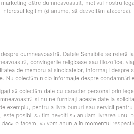
e marketing către dumneavoastră, motivul nostru lega
e interesul legitim (și anume, să dezvoltăm afacerea).
despre dumneavoastră. Datele Sensibile se referă la 
avoastră, convingerile religioase sau filozofice, via
 calitatea de membru al sindicatelor, informații despr
ce. Nu colectăm nicio informație despre condamnările 
igați să colectăm date cu caracter personal prin lege 
umneavoastră si nu ne furnizați aceste date la solicita
de exemplu, pentru a livra bunuri sau servicii pent
te, este posibil să fim nevoiti să anulam livrarea unui
r dacă o facem, vă vom anunța în momentul respecti