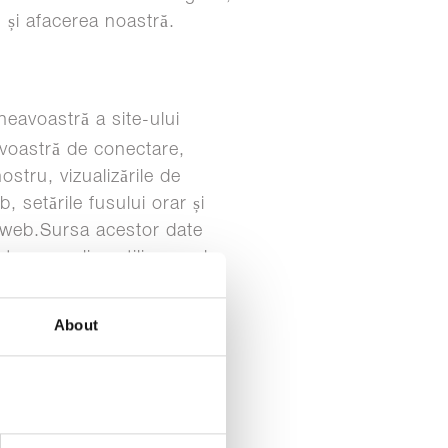
 și afacerea noastră.
neavoastră a site-ului
avoastră de conectare,
ostru, vizualizările de
, setările fusului orar și
ru web.Sursa acestor date
ru a analiza utilizarea de
 administra și a proteja
e și pentru a înțelege
About
 interesul nostru legitim,
oastră și să ne dezvoltăm