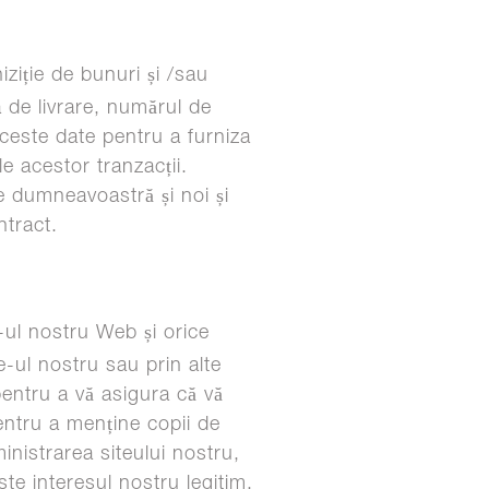
iziție de bunuri și /sau
a de livrare, numărul de
 aceste date pentru a furniza
le acestor tranzacții.
e dumneavoastră și noi și
ntract.
e-ul nostru Web și orice
e-ul nostru sau prin alte
pentru a vă asigura că vă
pentru a menține copii de
inistrarea siteului nostru,
ste interesul nostru legitim,