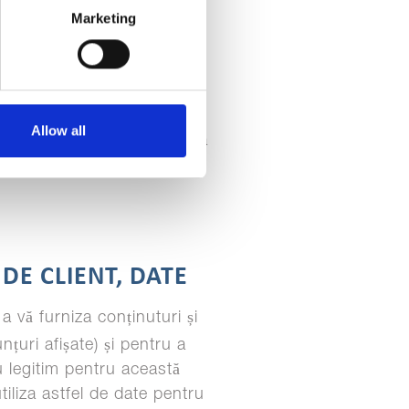
Marketing
 în primirea marketingului
 prelucram aceste date
ferte gratuite, pentru a vă
eficacitatea acestei
Allow all
 care în acest caz este de a
dezvolta, pentru a dezvolta
DE CLIENT, DATE
a vă furniza conținuturi și
țuri afișate) și pentru a
u legitim pentru această
iliza astfel de date pentru