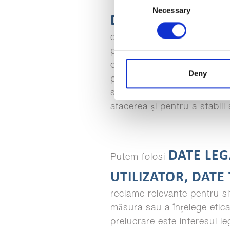
Necessary
Selection
DATE DE MARKETI
de la noi și de la terții n
pentru a vă permite să parti
oferi conținut și reclame re
Deny
publicități. Motivul legal p
studia modul în care clienți
afacerea și pentru a stabili
DATE LEG
Putem folosi
UTILIZATOR, DATE
reclame relevante pentru si
măsura sau a înțelege efica
prelucrare este interesul l