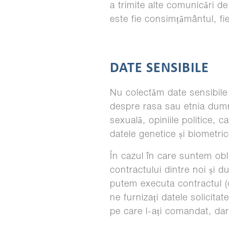
a trimite alte comunicări d
este fie consimțământul, fi
DATE SENSIBILE
Nu colectăm date sensibile 
despre rasa sau etnia dumne
sexuală, opiniile politice,
datele genetice și biometri
În cazul în care suntem obl
contractului dintre noi și d
putem executa contractul (
ne furnizați datele solicita
pe care l-ați comandat, da