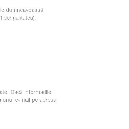
tele dumneavoastră
idențialitatea).
ate. Dacă informațiile
a unui e-mail pe adresa