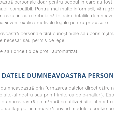
astră personale doar pentru scopul in care au fost 
abil compatibil. Pentru mai multe informații, vă rugăm
În cazul în care trebuie să folosim detaliile dumnea
ma și vom explica motivele legale pentru procesare.
avoastră personale fără cunoștințele sau consimță
te necesar sau permis de lege.
e sau orice tip de profil automatizat.
M DATELE DUMNEAVOASTRA PERSON
dumneavoastră prin furnizarea datelor direct către n
 site-ul nostru sau prin trimiterea de e-mailuri). Est
dumneavoastră pe măsură ce utilizați site-ul nostru p
 Consultați politica noastră privind modulele cookie pe