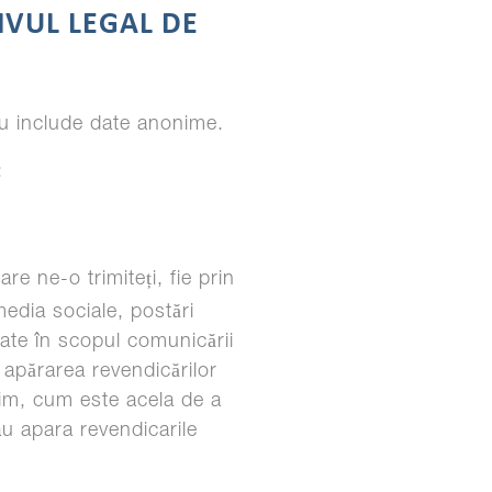
TIVUL LEGAL DE
Nu include date anonime.
:
e ne-o trimiteți, fie prin
media sociale, postări
date în scopul comunicării
 apărarea revendicărilor
itim, cum este acela de a
au apara revendicarile