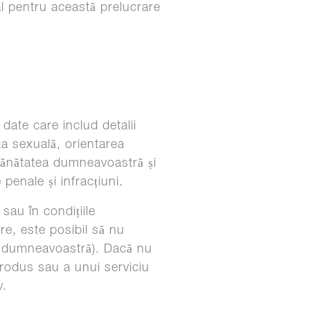
l pentru această prelucrare
date care includ detalii
ța sexuală, orientarea
e sănătatea dumneavoastră și
penale și infracțiuni.
sau în condițiile
re, este posibil să nu
ru dumneavoastră). Dacă nu
 produs sau a unui serviciu
v.