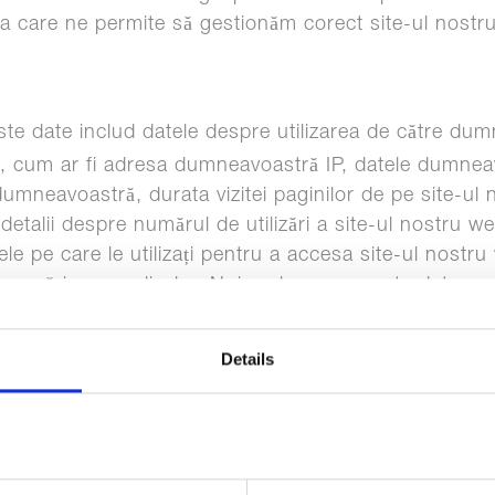
a care ne permite să gestionăm corect site-ul nostru
te date includ datele despre utilizarea de către dum
ine, cum ar fi adresa dumneavoastră IP, datele dumne
umneavoastră, durata vizitei paginilor de pe site-ul n
detalii despre numărul de utilizări a site-ul nostru web
vele pe care le utilizați pentru a accesa site-ul nost
 urmărire a analizelor. Noi prelucram aceste date pent
lui nostru web și a altor servicii online, pentru a vă
tru a vă oferi conținut și reclame relevante pentru sit
Details
re. Motivul nostru legal pentru această procesare este
e să administrăm corect site-ul nostru și afacerea n
strategia de marketing.