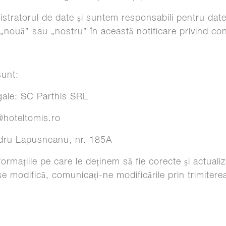
stratorul de date și suntem responsabili pentru da
nouă” sau „nostru” în această notificare privind conf
sunt:
legale: SC Parthis SRL
@hoteltomis.ro
ndru Lapusneanu, nr. 185A
ormațiile pe care le deținem să fie corecte și actualiz
 modifică, comunicați-ne modificările prin trimitere