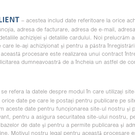
LIENT
– acestea includ date referitoare la orice ach
funcția, adresa de facturare, adresa de e-mail, adres
etaliile achiziției și detaliile cardului. Noi prelucrăm
e care le-ați achiziționat și pentru a păstra înregistrări
 această procesare este realizarea unui contract într
licitarea dumneavoastră de a încheia un astfel de co
se refera la datele despre modul în care utilizați sit
 orice date pe care le postați pentru publicare pe sit
răm aceste date pentru funcționarea site-ul nostru și 
evant, pentru a asigura securitatea site-ului nostru, 
a bazelor de date și pentru a permite publicarea și adm
online. Motivul nostru legal pentru această procesare e