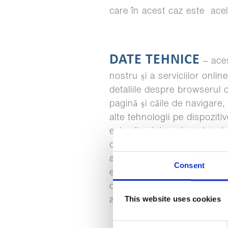
care în acest caz este acel
DATE TEHNICE
– aces
nostru și a serviciilor onl
detaliile despre browserul d
pagină și căile de navigare, 
alte tehnologii pe dispoziti
este din sistemul nostru de
către dumneavoastră a site-u
afacerea și site-ul web, pen
Consent
eficiența publicității noast
care în acest caz ne permit
This website uses cookies
afacerea și să ne stabilim 
Consent