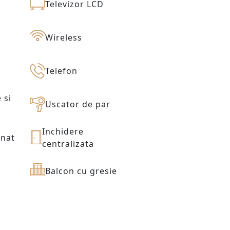
Televizor LCD
Wireless
Telefon
 si
Uscator de par
Inchidere
onat
centralizata
Balcon cu gresie