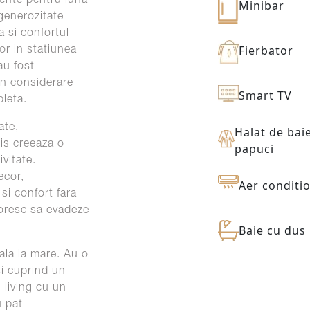
Minibar
 generozitate
 si confortul
Fierbator
or in statiunea
au fost
in considerare
Smart TV
pleta.
ate,
Halat de baie
is creeaza o
papuci
vitate.
ecor,
Aer conditi
si confort fara
doresc sa evadeze
Baie cu dus
ala la mare. Au o
si cuprind un
 living cu un
u pat