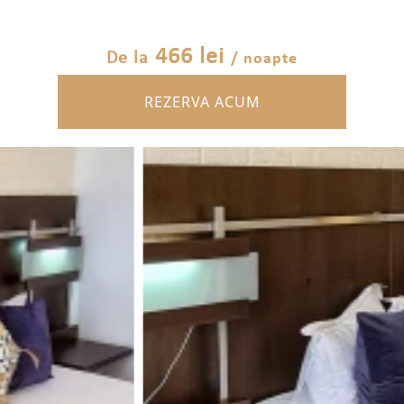
466 lei
/ noapte
De la
REZERVA ACUM