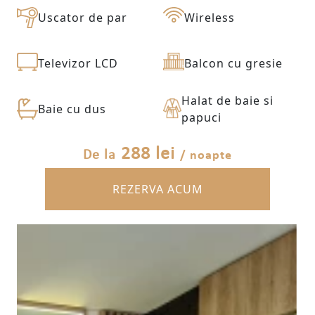
Uscator de par
Wireless
Televizor LCD
Balcon cu gresie
Halat de baie si
Baie cu dus
papuci
288 lei
/ noapte
De la
REZERVA ACUM